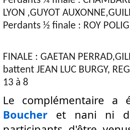
Perdants ¼ finale : CHAMBA
LYON ,GUYOT AUXONNE,GUIL
Perdants ½ finale : ROY POL
FINALE : GAETAN PERRAD,GI
battent JEAN LUC BURGY, RE
13 à 8
Le complémentaire a 
Boucher
et nani ni de
participants d'être ven